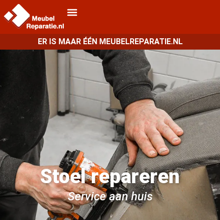
ER IS MAAR ÉÉN MEUBELREPARATIE.NL
Stoel repareren
Service aan huis